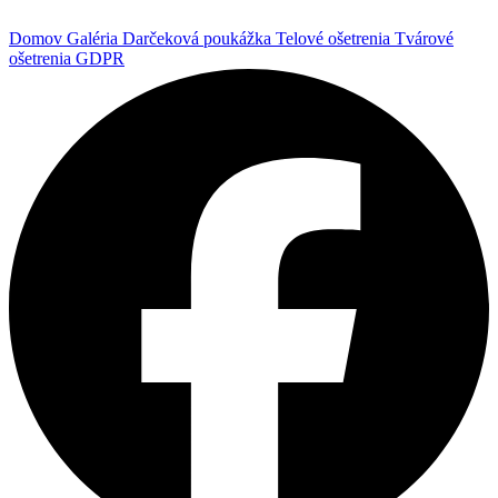
Domov
Galéria
Darčeková poukážka
Telové ošetrenia
Tvárové
ošetrenia
GDPR