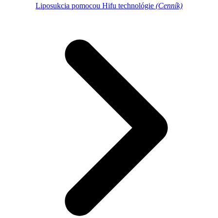
Liposukcia pomocou Hifu technológie
(Cenník)