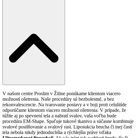
V našom centre Proslim v Žiline ponúkame klientom viacero
možností ošetrenia. Naše procedúry sú bezbolestné, a bez
rekonvalescencie. Na tvarovanie postavy a v boji proti celulitíde
odporúčame klientom viacero možností ošetrenia. V prípade, že
túžite aj po spevnení tela a nabratí svalov, vaša voľba bude
procedúra EM-Shape. Spaľuje tukové tkanivo a súčasne kombinuje
svalové posilňovanie a svalový rast. Liposukcia brucha či inej časti
tela nebola nikdy jednoduchšia a rýchlejšia práve vďaka
Ultrazvukovej liposukcii.
Ak vás trápi tuk v oblasti brady, líc či