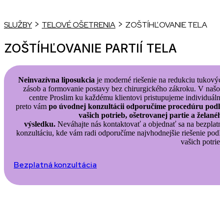
>
>
SLUŽBY
TELOVÉ OŠETRENIA
ZOŠTÍHĽOVANIE TELA
ZOŠTÍHĽOVANIE PARTIÍ TELA
Neinvazívna liposukcia
je moderné riešenie na redukciu tukový
zásob a formovanie postavy bez chirurgického zákroku. V naš
centre Proslim ku každému klientovi pristupujeme individuáln
preto vám
po úvodnej konzultácii odporučíme procedúru pod
vašich potrieb, ošetrovanej partie a želané
výsledku.
Neváhajte nás kontaktovať a objednať sa na bezplat
konzultáciu, kde vám radi odporučíme najvhodnejšie riešenie pod
vašich potrie
Bezplatná konzultácia