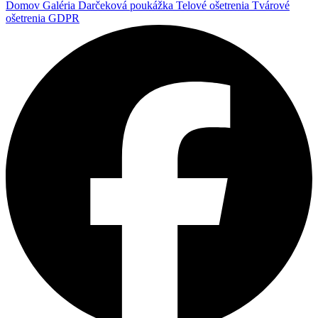
Domov
Galéria
Darčeková poukážka
Telové ošetrenia
Tvárové
ošetrenia
GDPR