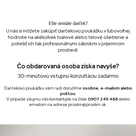
Ešte nemáte darček?
U nás si môžete zakúpiť darčekovú poukážku v ľubovoľnej
hodnote na akékoľvek tvárové alebo telové ošetrenie a
potešiť ich tak profesionálnymi zákrokmi v príjemnom
prostredí.
Čo obdarovaná osoba získa navyše?
30-minútovú vstupnú konzultáciu zadarmo
Darčekovú poukážku vám radi doručíme
osobne, e-mailom alebo
poštou.
V prípade záujmu nás kontaktujte na čísle
0907 245 488
alebo
emailom na adrese proslim@proslim.sk.